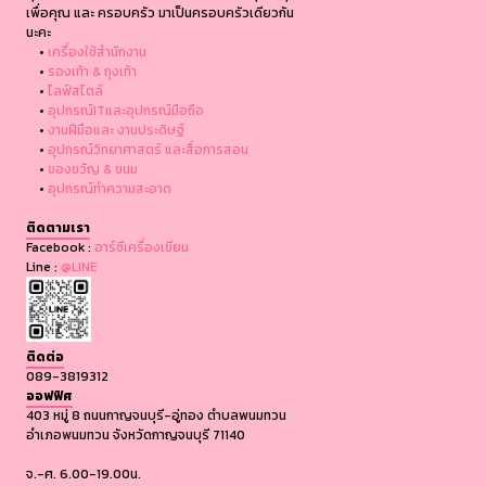
เพื่อคุณ และ ครอบครัว มาเป็นครอบครัวเดียวกัน
นะคะ
•
เครื่องใช้สำนักงาน
•
รองเท้า & ถุงเท้า
•
ไลฟ์สไตล์
•
อุปกรณ์ITและอุปกรณ์มือถือ
•
งานฝีมือและ งานประดิษฐ์
•
อุปกรณ์วิทยาศาสตร์ และสื่อการสอน
•
ของขวัญ & ขนม
•
อุปกรณ์ทำความสะอาด
ติดตามเรา
Facebook :
อาร์ซีเครื่องเขียน
Line :
@LINE
ติดต่อ
089-3819312
ออฟฟิศ
403 หมู่ 8 ถนนกาญจนบุรี-อู่ทอง ตำบลพนมทวน
อำเภอพนมทวน จังหวัดกาญจนบุรี 71140
จ.-ศ. 6.00-19.00น.