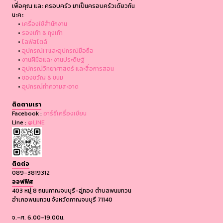
เพื่อคุณ และ ครอบครัว มาเป็นครอบครัวเดียวกัน
นะคะ
•
เครื่องใช้สำนักงาน
•
รองเท้า & ถุงเท้า
•
ไลฟ์สไตล์
•
อุปกรณ์ITและอุปกรณ์มือถือ
•
งานฝีมือและ งานประดิษฐ์
•
อุปกรณ์วิทยาศาสตร์ และสื่อการสอน
•
ของขวัญ & ขนม
•
อุปกรณ์ทำความสะอาด
ติดตามเรา
Facebook :
อาร์ซีเครื่องเขียน
Line :
@LINE
ติดต่อ
089-3819312
ออฟฟิศ
403 หมู่ 8 ถนนกาญจนบุรี-อู่ทอง ตำบลพนมทวน
อำเภอพนมทวน จังหวัดกาญจนบุรี 71140
จ.-ศ. 6.00-19.00น.