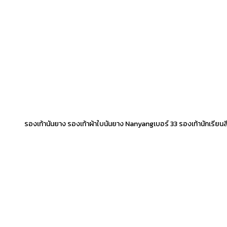
รองเท้านันยาง รองเท้าผ้าใบนันยาง Nanyangเบอร์ 33 รองเท้านักเรียนสี