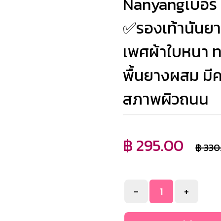
Nanyangเบอร์ 3
✅รองเท้านันยาง
เพศผ้าใบหนา ท
พื้นยางผสม มีค
สภาพผิวถนน
฿ 295.00
฿ 330
-
+