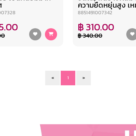
ศ
ความยืดหยุ่นสูง เห
007328
8851491007342
5.00
฿ 310.00
00
฿ 340.00
«
1
»