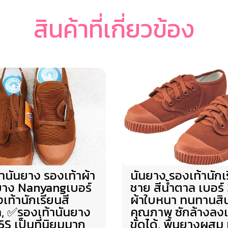
สินค้าที่เกี่ยวข้อง
านันยาง รองเท้าผ้า
นันยาง รองเท้านักเ
ยาง Nanyangเบอร์
ชาย สีน้ำตาล เบอร์
เท้านักเรียนสี
ผ้าใบหนา ทนทานสิน
ล, ✅รองเท้านันยาง
คุณภาพ ซักล้างลง
05S เป็นที่นิยมมาก
ขัดได้, พื้นยางผสม 