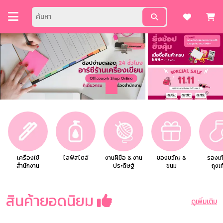
เครื่องใช้
ไลฟ์สไตล์
งานฝีมือ & งาน
ของขวัญ &
รองเท
สำนักงาน
ประดิษฐ์
ขนม
ถุงเท
สินค้ายอดนิยม
ดูเพิ่มเติม