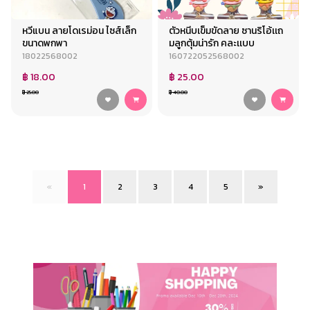
หวีแบน ลายโดเรม่อน ไซส์เล็ก
ตัวหนีบเข็มขัดลาย ซานริโอ้เเถ
ขนาดพกพา
มลูกตุ้มน่ารัก คละเเบบ
18022568002
160722052568002
฿ 18.00
฿ 25.00
฿ 25.00
฿ 40.00
«
1
2
3
4
5
»