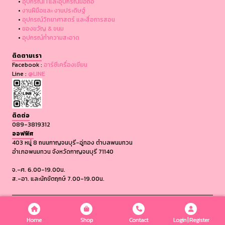
•
อุปกรณ์ITและอุปกรณ์มือถือ
•
งานฝีมือและ งานประดิษฐ์
•
อุปกรณ์วิทยาศาสตร์ และสื่อการสอน
•
ของขวัญ & ขนม
•
อุปกรณ์ทำความสะอาด
ติดตามเรา
Facebook :
อาร์ซีเครื่องเขียน
Line :
@LINE
ติดต่อ
089-3819312
ออฟฟิศ
403 หมู่ 8 ถนนกาญจนบุรี-อู่ทอง ตำบลพนมทวน
อำเภอพนมทวน จังหวัดกาญจนบุรี 71140
จ.-ศ. 6.00-19.00น.
ส.-อา. และนักขัตฤกษ์ 7.00-19.00น.
COPYRIGHT © 2024, ALLTIMAGE CO.,LTD ALL RIGHTS RESERVED.
Home
Shop
Contact
Login | Register