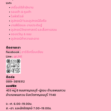
นะคะ
•
เครื่องใช้สำนักงาน
•
รองเท้า & ถุงเท้า
•
ไลฟ์สไตล์
•
อุปกรณ์ITและอุปกรณ์มือถือ
•
งานฝีมือและ งานประดิษฐ์
•
อุปกรณ์วิทยาศาสตร์ และสื่อการสอน
•
ของขวัญ & ขนม
•
อุปกรณ์ทำความสะอาด
ติดตามเรา
Facebook :
อาร์ซีเครื่องเขียน
Line :
@LINE
ติดต่อ
089-3819312
ออฟฟิศ
403 หมู่ 8 ถนนกาญจนบุรี-อู่ทอง ตำบลพนมทวน
อำเภอพนมทวน จังหวัดกาญจนบุรี 71140
จ.-ศ. 6.00-19.00น.
ส.-อา. และนักขัตฤกษ์ 7.00-19.00น.