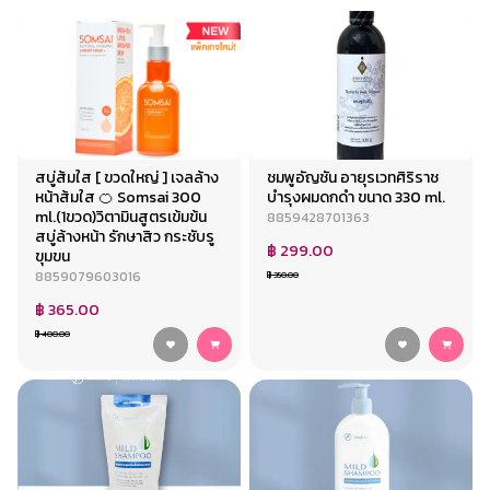
สบู่ส้มใส [ ขวดใหญ่ ] เจลล้าง
ชมพูอัญชัน อายุรเวทศิริราช
หน้าส้มใส 🍊 Somsai 300
บำรุงผมดกดำ ขนาด 330 ml.
ml.(1ขวด)วิตามินสูตรเข้มข้น
8859428701363
สบู่ล้างหน้า รักษาสิว กระชับรู
฿ 299.00
ขุมขน
8859079603016
฿ 350.00
฿ 365.00
฿ 400.00