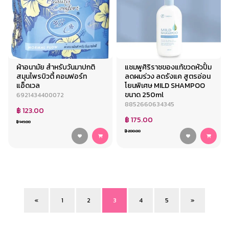
ผ้าอนามัย สำหรับวันมาปกติ
แชมพูศิริราชของแท้ขวดหัวปั้ม
สมุนไพรบิวตี้ คอมฟอร์ท
ลดผมร่วง ลดรังแค สูตรอ่อน
แอ็ดเวล
โยนพิเศษ MILD SHAMPOO
ขนาด 250ml
6921434400072
8852660634345
฿ 123.00
฿ 175.00
฿ 149.00
฿ 200.00
«
1
2
3
4
5
»