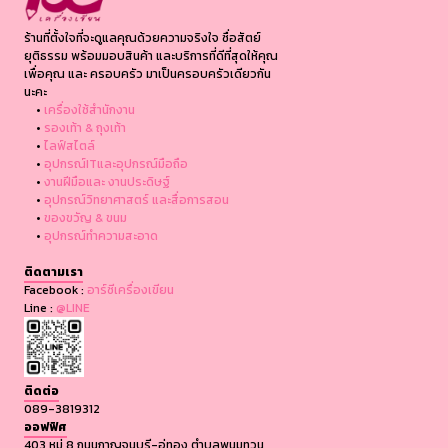
ร้านที่ตั้งใจที่จะดูแลคุณด้วยความจริงใจ ซื่อสัตย์
ยุติธรรม พร้อมมอบสินค้า และบริการที่ดีที่สุดให้คุณ
เพื่อคุณ และ ครอบครัว มาเป็นครอบครัวเดียวกัน
นะคะ
•
เครื่องใช้สำนักงาน
•
รองเท้า & ถุงเท้า
•
ไลฟ์สไตล์
•
อุปกรณ์ITและอุปกรณ์มือถือ
•
งานฝีมือและ งานประดิษฐ์
•
อุปกรณ์วิทยาศาสตร์ และสื่อการสอน
•
ของขวัญ & ขนม
•
อุปกรณ์ทำความสะอาด
ติดตามเรา
Facebook :
อาร์ซีเครื่องเขียน
Line :
@LINE
ติดต่อ
089-3819312
ออฟฟิศ
403 หมู่ 8 ถนนกาญจนบุรี-อู่ทอง ตำบลพนมทวน