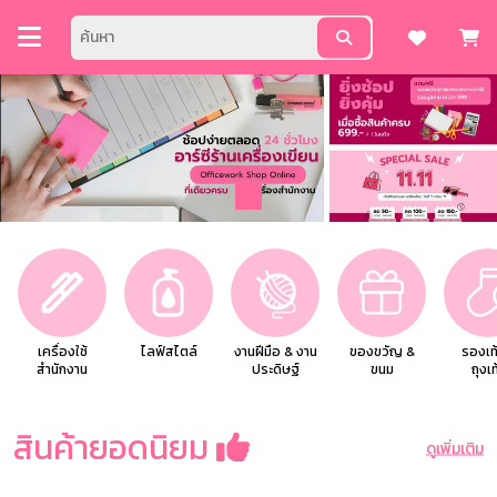
เครื่องใช้
ไลฟ์สไตล์
งานฝีมือ & งาน
ของขวัญ &
รองเท
สำนักงาน
ประดิษฐ์
ขนม
ถุงเท
สินค้ายอดนิยม
ดูเพิ่มเติม