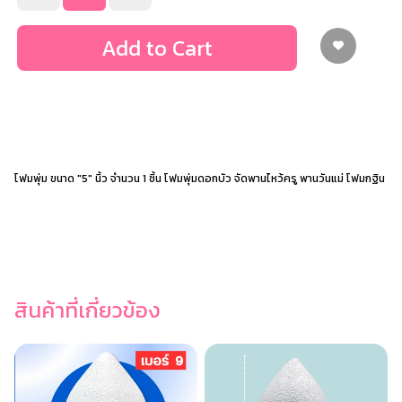
Add to Cart
โฟมพุ่ม ขนาด "5" นิ้ว จำนวน 1 ชิ้น โฟมพุ่มดอกบัว จัดพานไหว้ครู พานวันแม่ โฟมกฐิน
สินค้าที่เกี่ยวข้อง