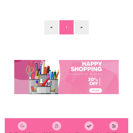
«
1
»