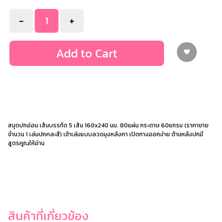
-
+
Add to Cart
สมุดปกอ่อน เส้นบรรทัด 5 เส้น 160x240 มม. 80แผ่น กระดาษ 60แกรม (ราคาขาย
จำนวน 1 เล่มปกคละสี) เข้าเล่มแบบลวดมุงหลังคา เปิดกางออกง่าย ด้านหลังปกมี
สูตรคูณให้อ่าน
สินค้าที่เกี่ยวข้อง