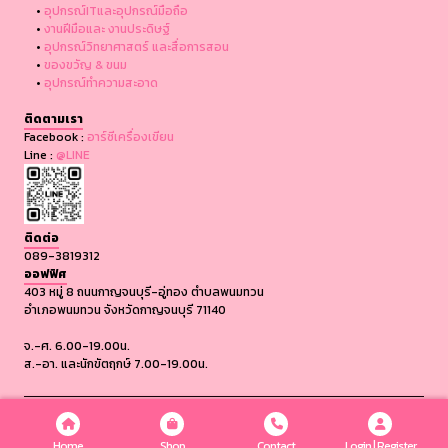
•
อุปกรณ์ITและอุปกรณ์มือถือ
•
งานฝีมือและ งานประดิษฐ์
•
อุปกรณ์วิทยาศาสตร์ และสื่อการสอน
•
ของขวัญ & ขนม
•
อุปกรณ์ทำความสะอาด
ติดตามเรา
Facebook :
อาร์ซีเครื่องเขียน
Line :
@LINE
ติดต่อ
089-3819312
ออฟฟิศ
403 หมู่ 8 ถนนกาญจนบุรี-อู่ทอง ตำบลพนมทวน
อำเภอพนมทวน จังหวัดกาญจนบุรี 71140
จ.-ศ. 6.00-19.00น.
ส.-อา. และนักขัตฤกษ์ 7.00-19.00น.
COPYRIGHT © 2024, ALLTIMAGE CO.,LTD ALL RIGHTS RESERVED.
Home
Shop
Contact
Login | Register