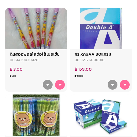
ดินสออพอลโลต่อไส้เบยเซีย
กระดาษAA 80แกรม
8851429030428
8856976000016
฿ 3.00
฿ 159.00
฿ 5.00
฿ 160.00