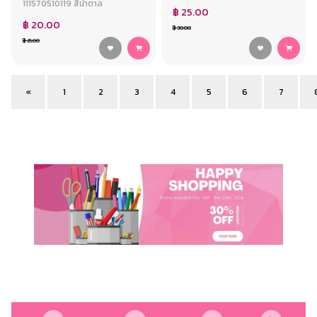
111570510119 สีน้ำตาล
฿ 25.00
฿ 20.00
฿ 30.00
฿ 25.00
«
1
2
3
4
5
6
7